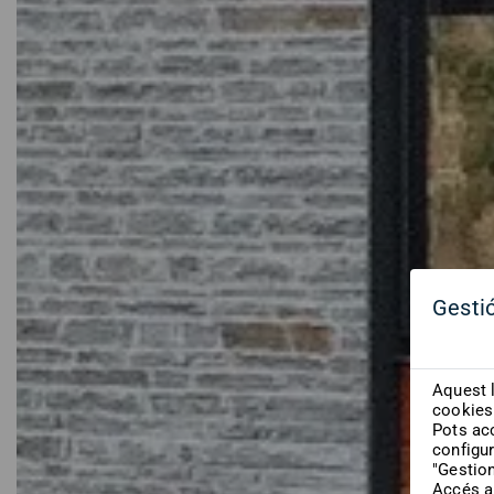
Gesti
Aquest l
cookies 
Pots acc
configur
"Gestio
Accés a