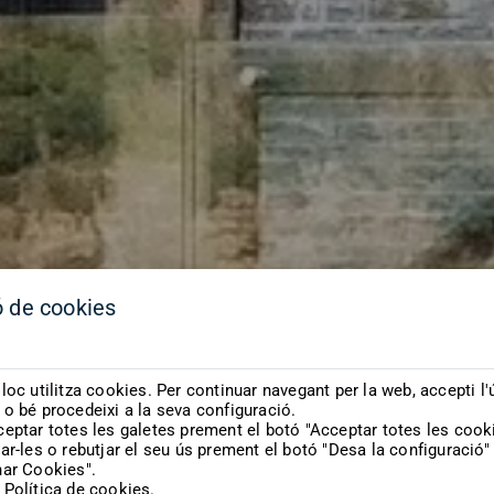
ó de cookies
loc utilitza cookies. Per continuar navegant per la web, accepti l'
o bé procedeixi a la seva configuració.
eptar totes les galetes prement el botó "Acceptar totes les cook
ar-les o rebutjar el seu ús prement el botó "Desa la configuració" 
nar Cookies".
 Política de cookies.