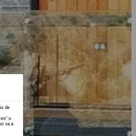
ús de
ies" o
si va a