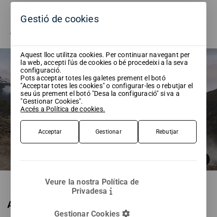
Gestió de cookies
Aquest lloc utilitza cookies. Per continuar navegant per
la web, accepti l'ús de cookies o bé procedeixi a la seva
configuració.
Pots acceptar totes les galetes prement el botó
"Acceptar totes les cookies" o configurar-les o rebutjar el
seu ús prement el botó "Desa la configuració" si va a
"Gestionar Cookies".
Accés a Política de cookies.
Gestionar
Rebutjar
Acceptar
Veure la nostra Política de
Privadesa
ARQUITECTURA D'ALTURA
Gestionar Cookies