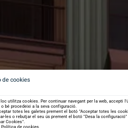
ó de cookies
loc utilitza cookies. Per continuar navegant per la web, accepti l'
o bé procedeixi a la seva configuració.
eptar totes les galetes prement el botó "Acceptar totes les cook
ar-les o rebutjar el seu ús prement el botó "Desa la configuració" 
nar Cookies".
 Política de cookies.