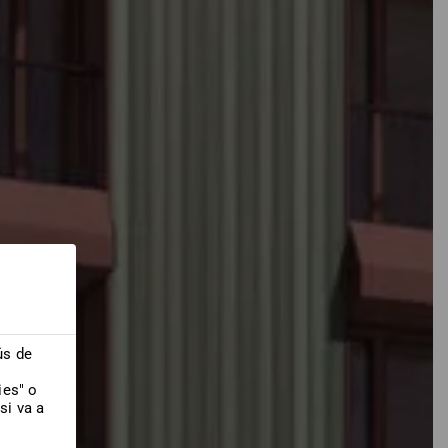
ús de
ies" o
si va a