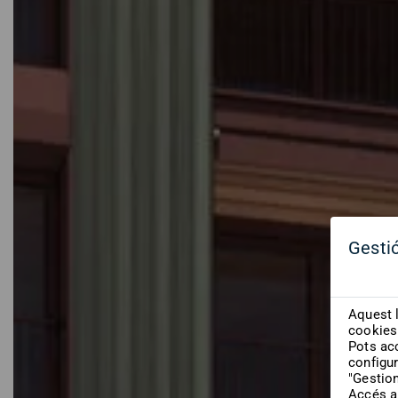
Gesti
Aquest l
cookies 
Pots acc
configur
"Gestio
Accés a